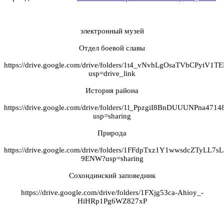
электронный музей
Отдел боевой славы
https://drive.google.com/drive/folders/1t4_vNvhLgOsaTVbCPytV1
usp=drive_link
История района
https://drive.google.com/drive/folders/1l_PpzgiI8BnDUUUNPna47
usp=sharing
Природа
https://drive.google.com/drive/folders/1FFdpTxz1Y1wwsdcZTyLL7s
9ENW?usp=sharing
Сохондинский заповедник
https://drive.google.com/drive/folders/1FXjg53ca-Ahioy_-
HiHRp1Pg6WZ827xP