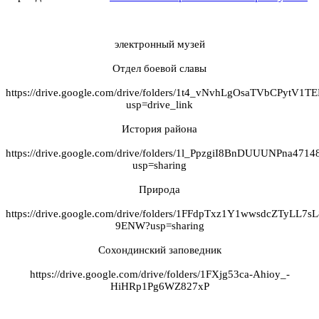
электронный музей
Отдел боевой славы
https://drive.google.com/drive/folders/1t4_vNvhLgOsaTVbCPytV1
usp=drive_link
История района
https://drive.google.com/drive/folders/1l_PpzgiI8BnDUUUNPna47
usp=sharing
Природа
https://drive.google.com/drive/folders/1FFdpTxz1Y1wwsdcZTyLL7s
9ENW?usp=sharing
Сохондинский заповедник
https://drive.google.com/drive/folders/1FXjg53ca-Ahioy_-
HiHRp1Pg6WZ827xP