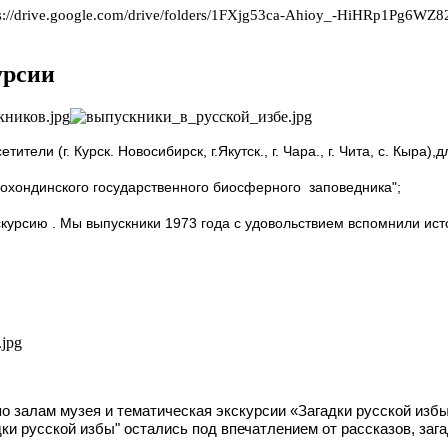
s://drive.google.com/drive/folders/1FXjg53ca-Ahioy_-HiHRp1Pg6WZ8
урсии
ели (г. Курск. Новосибирск, г.Якутск., г. Чара., г. Чита, с. Кыр
Сохондинского государственного биосферного заповедника";
скурсию . Мы выпускники 1973 года с удовольствием вспомнили исто
о залам музея и тематическая экскурсии «Загадки русской избы»
ки русской избы" остались под впечатлением от рассказов, зага