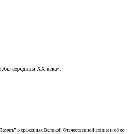
 избы середины
XX
века».
 Память" о сражениях Великой Отечественной войны и об ее