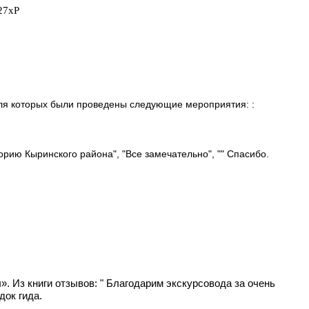
27xP
а),для которых были проведены следующие мероприятия: :
рию Кыринского района", "Все замечательно", "" Спасибо.
. Из книги отзывов: " Благодарим экскурсовода за очень
док гида.