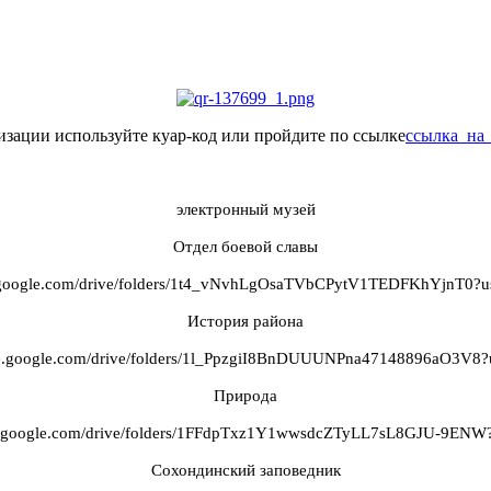
изации используйте куар-код или пройдите по ссылке
ссылка_на
электронный музей
Отдел боевой славы
ve.google.com/drive/folders/1t4_vNvhLgOsaTVbCPytV1TEDFKhYjnT0?us
История района
ive.google.com/drive/folders/1l_PpzgiI8BnDUUUNPna47148896aO3V8?
Природа
ive.google.com/drive/folders/1FFdpTxz1Y1wwsdcZTyLL7sL8GJU-9ENW?
Сохондинский заповедник