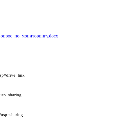
_опрос_по_мониторингу.docx
p=drive_link
usp=sharing
usp=sharing