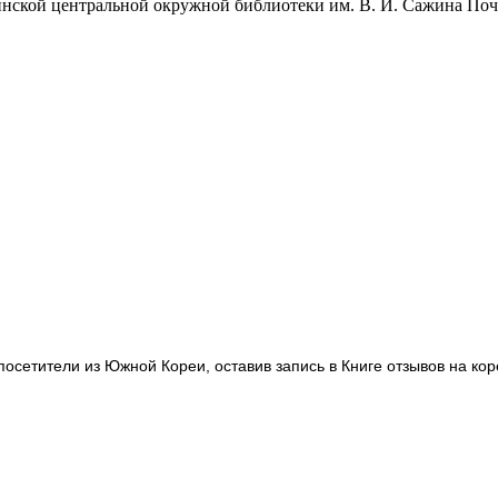
нской центральной окружной библиотеки им. В. И. Сажина Почт
сетители из Южной Кореи, оставив запись в Книге отзывов на кор