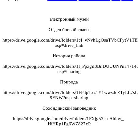
электронный музей
Отдел боевой славы
https://drive.google.com/drive/folders/1t4_vNvhLgOsaTVbCPytV1
usp=drive_link
История района
https://drive.google.com/drive/folders/1l_PpzgiI8BnDUUUNPna47
usp=sharing
Природа
https://drive.google.com/drive/folders/1FFdpTxz1Y1wwsdcZTyLL7s
9ENW?usp=sharing
Сохондинский заповедник
https://drive.google.com/drive/folders/1FXjg53ca-Ahioy_-
HiHRp1Pg6WZ827xP