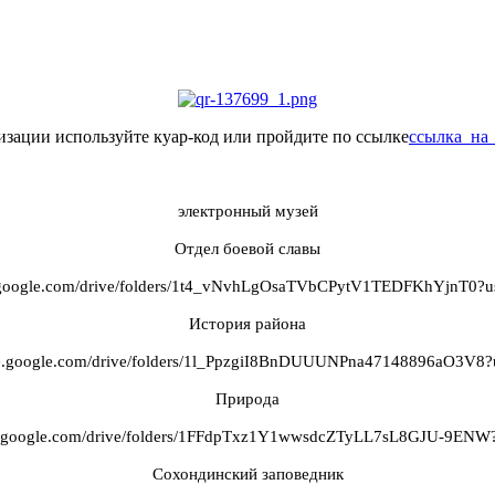
изации используйте куар-код или пройдите по ссылке
ссылка_на
электронный музей
Отдел боевой славы
ve.google.com/drive/folders/1t4_vNvhLgOsaTVbCPytV1TEDFKhYjnT0?us
История района
ive.google.com/drive/folders/1l_PpzgiI8BnDUUUNPna47148896aO3V8?
Природа
ive.google.com/drive/folders/1FFdpTxz1Y1wwsdcZTyLL7sL8GJU-9ENW?
Сохондинский заповедник