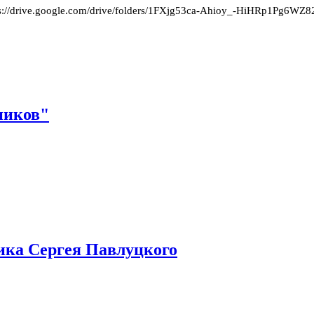
s://drive.google.com/drive/folders/1FXjg53ca-Ahioy_-HiHRp1Pg6WZ8
ников"
ика Сергея Павлуцкого