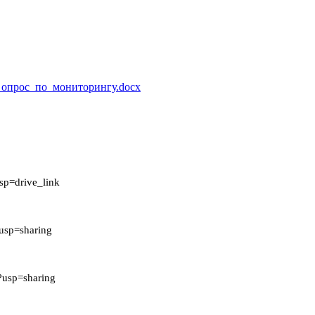
_опрос_по_мониторингу.docx
p=drive_link
usp=sharing
usp=sharing